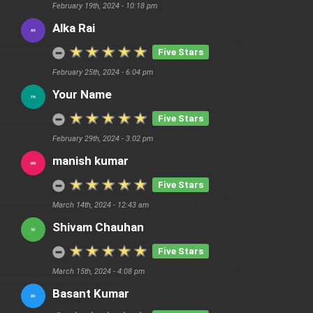
February 19th, 2024 - 10:18 pm
Alka Rai
Five Stars
February 25th, 2024 - 6:04 pm
Your Name
Five Stars
February 29th, 2024 - 3:02 pm
manish kumar
Five Stars
March 14th, 2024 - 12:43 am
Shivam Chauhan
Five Stars
March 15th, 2024 - 4:08 pm
Basant Kumar