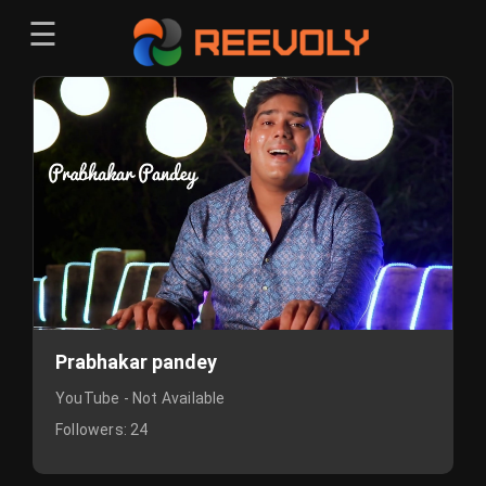
☰
Menu
Sign-in
Sign in
Register
Register
Prabhakar pandey
YouTube - Not Available
Followers:
24