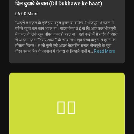
दिल दुखावे के बात (Dil Dukhawe ke baat)
06:00 Mins
"अइसे त ग़ज़ल के इतिहास बहुत पुरान बा बाकिर #भोजपुरी #ग़ज़ल में
पहिले बहुत कम काम भइल बा। राहत के बात ई बा कि आजकल भोजपुरी
में ग़ज़ल के लेके खूब नीमन काम हो रहल बा। एही कड़ी में #सारंग के ओरी
से आइल ग़ज़ल ""प्यार आधा"" के रउवा सभे खूब पसंद कइनी त हमनी के
हौसला मिलल। त लीं सुनीं एगो आउर बेहतरीन ग़ज़ल भोजपुरी के युवा
गौरव श्याम सिंह के आवाज में जेकरा के लिखले बानी म...
Read More