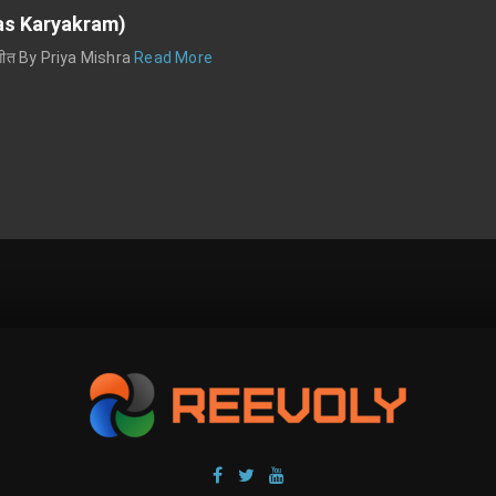
Diwas Karyakram)
 कुछ गीत By Priya Mishra
Read More