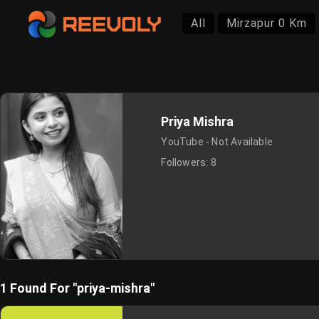
All
Mirzapur 0 Km
Priya Mishra
YouTube - Not Available
Followers:
8
1 Found For "priya-mishra"