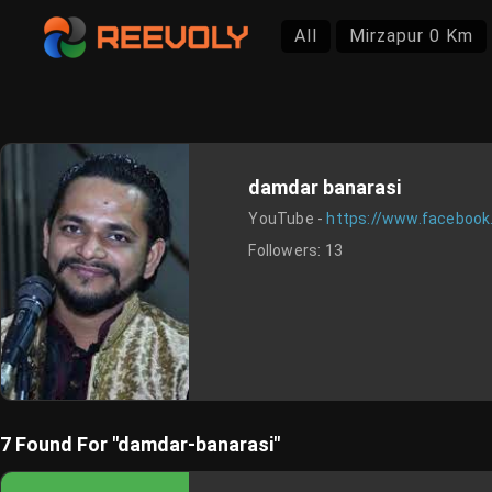
All
Mirzapur 0 Km
damdar banarasi
YouTube -
https://www.faceboo
Followers:
13
7 Found For "damdar-banarasi"