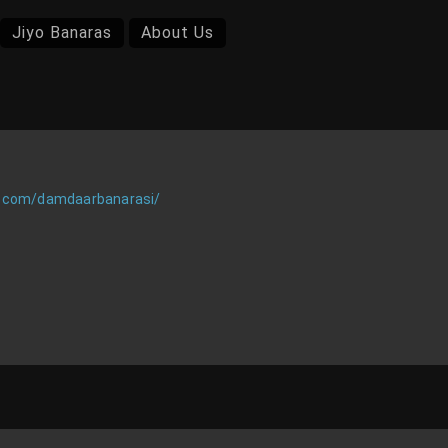
Jiyo Banaras
About Us
k.com/damdaarbanarasi/