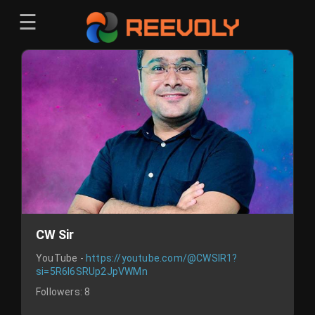
☰
Menu
Sign-in
Sign in
Register
Register
CW Sir
YouTube -
https://youtube.com/@CWSIR1?
si=5R6l6SRUp2JpVWMn
Followers:
8