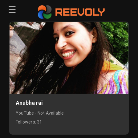
☰
Menu
Sign-in
Sign in
Register
Register
Anubha rai
YouTube - Not Available
Followers:
31