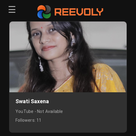
☰
Menu
Sign-in
Sign in
Register
Register
Swati Saxena
YouTube - Not Available
Followers:
11