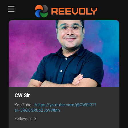
☰
Menu
Sign-in
Sign in
Register
Register
CW Sir
YouTube -
https://youtube.com/@CWSIR1?
si=5R6l6SRUp2JpVWMn
Followers:
8