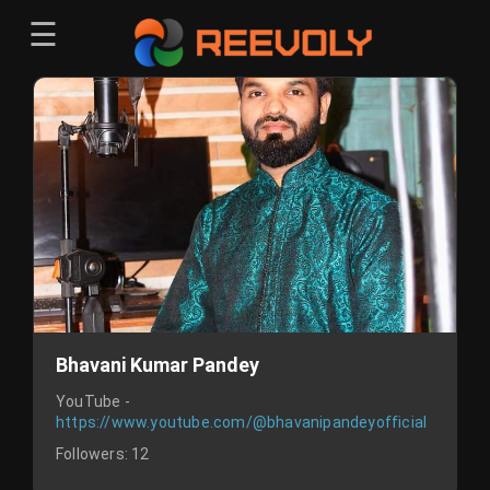
☰
Menu
Sign-in
Sign in
Register
Register
Bhavani Kumar Pandey
YouTube -
https://www.youtube.com/@bhavanipandeyofficial
Followers:
12