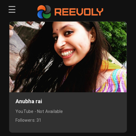
☰
Menu
Sign-in
Sign in
Register
Register
Anubha rai
YouTube - Not Available
Followers:
31