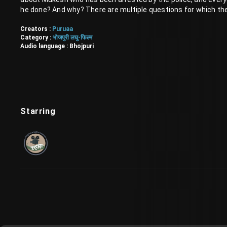
he done? And why? There are multiple questions for which the a
Creators :
Puruaa
Category :
भोजपुरी लघु-फिल्म
Audio language :
Bhojpuri
Starring